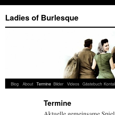
Skip
to
Ladies of Burlesque
content
Blog
About
Termine
Bilder
Videos
Gästebuch
Konta
Termine
Aktuelle gemeinsame Spiel