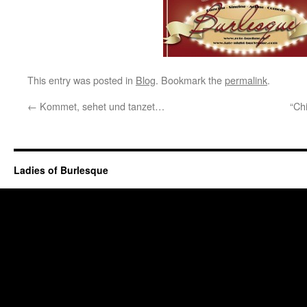
This entry was posted in
Blog
. Bookmark the
permalink
.
←
Kommet, sehet und tanzet…
“Ch
Ladies of Burlesque