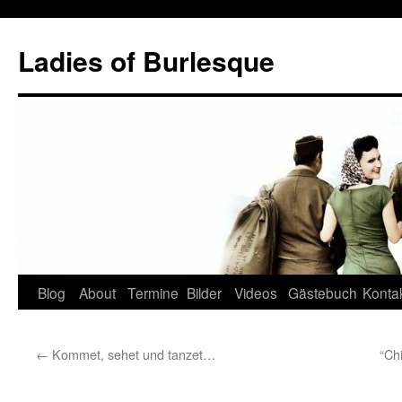
Skip
to
Ladies of Burlesque
content
Blog
About
Termine
Bilder
Videos
Gästebuch
Konta
←
Kommet, sehet und tanzet…
“Ch